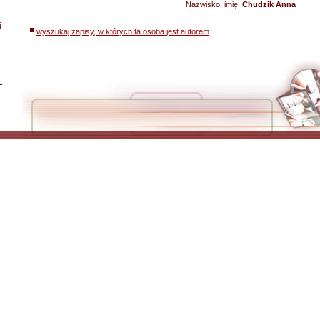
Nazwisko, imię:
Chudzik Anna
i
wyszukaj zapisy, w których ta osoba jest autorem
L