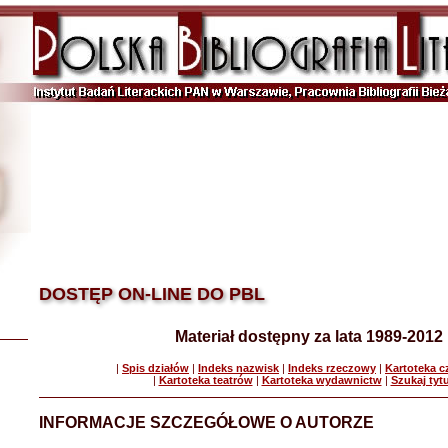
DOSTĘP ON-LINE DO PBL
Materiał dostępny za lata 1989-2012
|
Spis działów
|
Indeks nazwisk
|
Indeks rzeczowy
|
Kartoteka 
|
Kartoteka teatrów
|
Kartoteka wydawnictw
|
Szukaj tyt
INFORMACJE SZCZEGÓŁOWE O AUTORZE