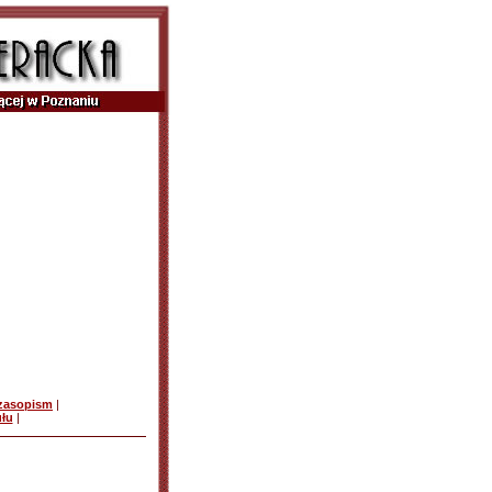
czasopism
|
ułu
|