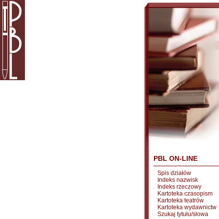
PBL ON-LINE
Spis działów
Indeks nazwisk
Indeks rzeczowy
Kartoteka czasopism
Kartoteka teatrów
Kartoteka wydawnictw
Szukaj tytułu/słowa