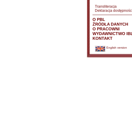
Transliteracja
Deklaracja dostępnośc
O PBL
ŹRÓDŁA DANYCH
O PRACOWNI
WYDAWNICTWO IB
KONTAKT
English version