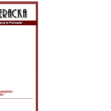
czasopism
|
ułu
|