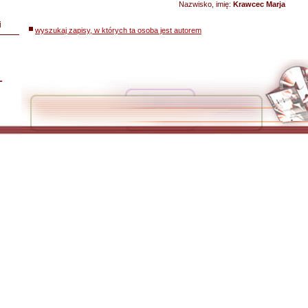
Nazwisko, imię:
Krawcec Marja
i
wyszukaj zapisy, w których ta osoba jest autorem
L