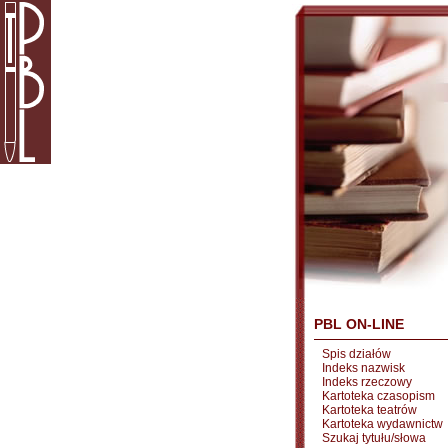
PBL ON-LINE
Spis działów
Indeks nazwisk
Indeks rzeczowy
Kartoteka czasopism
Kartoteka teatrów
Kartoteka wydawnictw
Szukaj tytułu/słowa