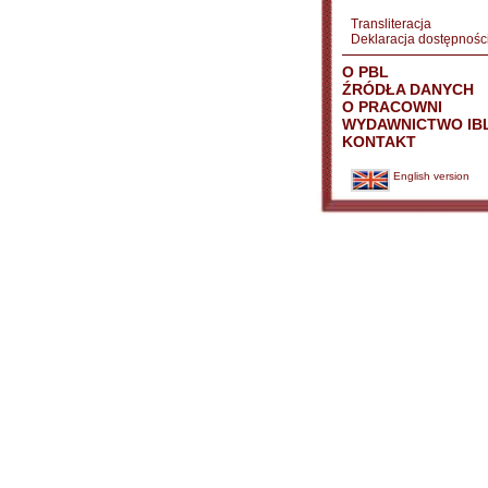
Transliteracja
Deklaracja dostępnośc
O PBL
ŹRÓDŁA DANYCH
O PRACOWNI
WYDAWNICTWO IB
KONTAKT
English version