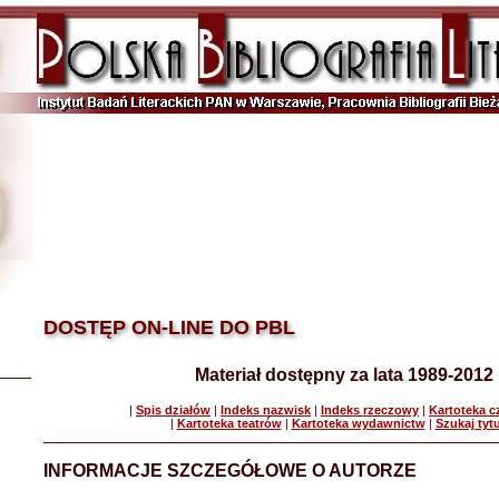
DOSTĘP ON-LINE DO PBL
Materiał dostępny za lata 1989-2012
|
Spis działów
|
Indeks nazwisk
|
Indeks rzeczowy
|
Kartoteka 
|
Kartoteka teatrów
|
Kartoteka wydawnictw
|
Szukaj tyt
INFORMACJE SZCZEGÓŁOWE O AUTORZE