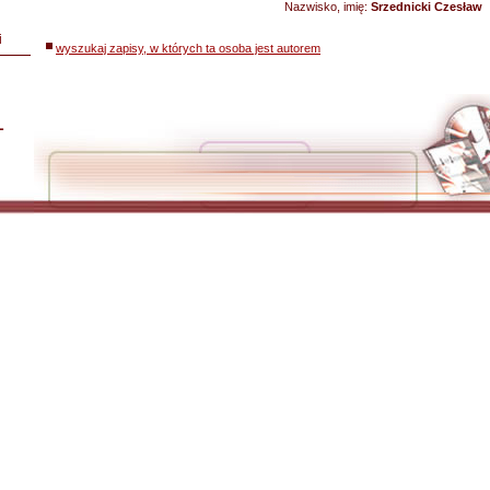
Nazwisko, imię:
Srzednicki Czesław
i
wyszukaj zapisy, w których ta osoba jest autorem
L