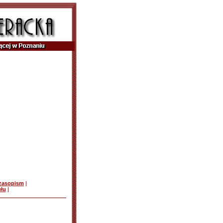
czasopism
|
ułu
|