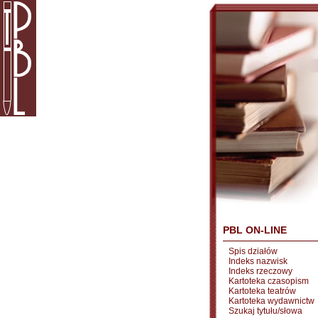
PBL ON-LINE
Spis działów
Indeks nazwisk
Indeks rzeczowy
Kartoteka czasopism
Kartoteka teatrów
Kartoteka wydawnictw
Szukaj tytułu/słowa