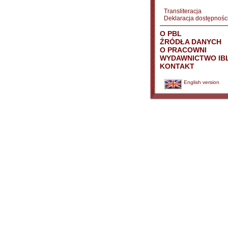
Transliteracja
Deklaracja dostępnośc
O PBL
ŹRÓDŁA DANYCH
O PRACOWNI
WYDAWNICTWO IB
KONTAKT
English version