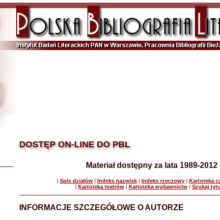
DOSTĘP ON-LINE DO PBL
Materiał dostępny za lata 1989-2012
|
Spis działów
|
Indeks nazwisk
|
Indeks rzeczowy
|
Kartoteka 
|
Kartoteka teatrów
|
Kartoteka wydawnictw
|
Szukaj tyt
INFORMACJE SZCZEGÓŁOWE O AUTORZE