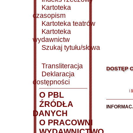
Kartoteka
czasopism
Kartoteka teatrów
Kartoteka
wydawnictw
Szukaj tytułu/słowa
Transliteracja
DOSTĘP O
Deklaracja
dostępności
|
S
O PBL
ŹRÓDŁA
INFORMAC
DANYCH
O PRACOWNI
WYDAWNICTWO