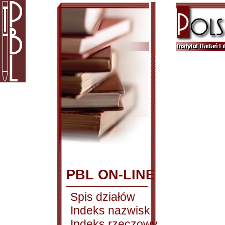
PBL ON-LINE
Spis działów
Indeks nazwisk
Indeks rzeczowy