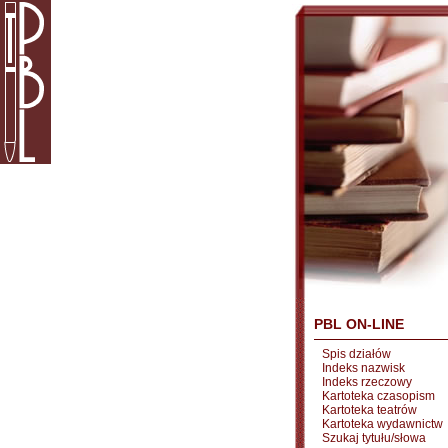
PBL ON-LINE
Spis działów
Indeks nazwisk
Indeks rzeczowy
Kartoteka czasopism
Kartoteka teatrów
Kartoteka wydawnictw
Szukaj tytułu/słowa