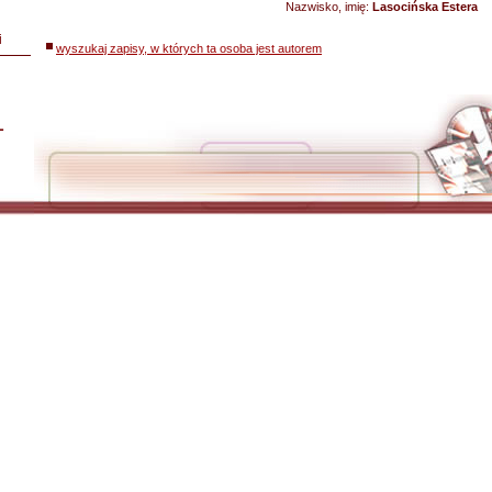
Nazwisko, imię:
Lasocińska Estera
i
wyszukaj zapisy, w których ta osoba jest autorem
L