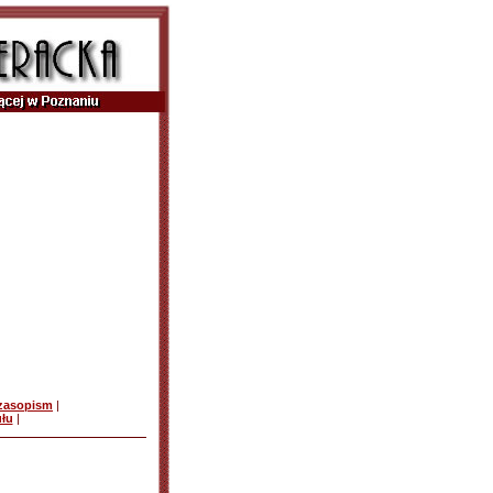
czasopism
|
ułu
|