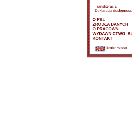
Transliteracja
Deklaracja dostępnośc
O PBL
ŹRÓDŁA DANYCH
O PRACOWNI
WYDAWNICTWO IB
KONTAKT
English version