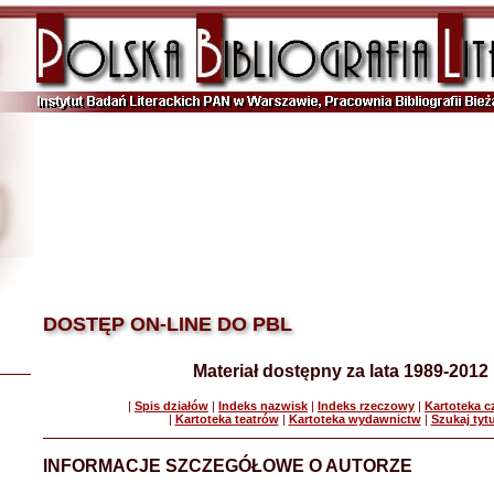
DOSTĘP ON-LINE DO PBL
Materiał dostępny za lata 1989-2012
|
Spis działów
|
Indeks nazwisk
|
Indeks rzeczowy
|
Kartoteka 
|
Kartoteka teatrów
|
Kartoteka wydawnictw
|
Szukaj tyt
INFORMACJE SZCZEGÓŁOWE O AUTORZE