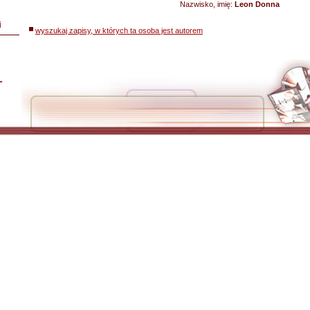
Nazwisko, imię:
Leon Donna
i
wyszukaj zapisy, w których ta osoba jest autorem
L