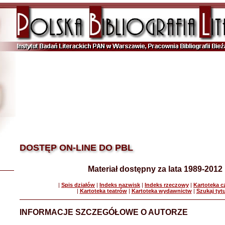
DOSTĘP ON-LINE DO PBL
Materiał dostępny za lata 1989-2012
|
Spis działów
|
Indeks nazwisk
|
Indeks rzeczowy
|
Kartoteka 
|
Kartoteka teatrów
|
Kartoteka wydawnictw
|
Szukaj tyt
INFORMACJE SZCZEGÓŁOWE O AUTORZE