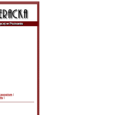
czasopism
|
ułu
|