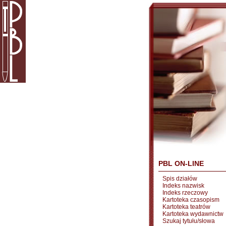
PBL ON-LINE
Spis działów
Indeks nazwisk
Indeks rzeczowy
Kartoteka czasopism
Kartoteka teatrów
Kartoteka wydawnictw
Szukaj tytułu/słowa