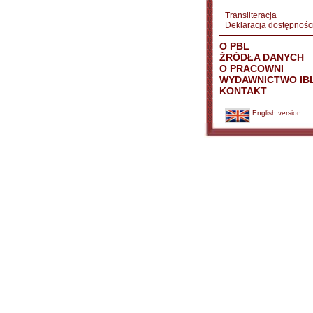
Transliteracja
Deklaracja dostępnośc
O PBL
ŹRÓDŁA DANYCH
O PRACOWNI
WYDAWNICTWO IB
KONTAKT
English version