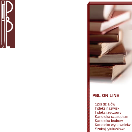
PBL ON-LINE
Spis działów
Indeks nazwisk
Indeks rzeczowy
Kartoteka czasopism
Kartoteka teatrów
Kartoteka wydawnictw
Szukaj tytułu/słowa