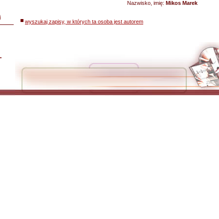
Nazwisko, imię:
Mikos Marek
i
wyszukaj zapisy, w których ta osoba jest autorem
L