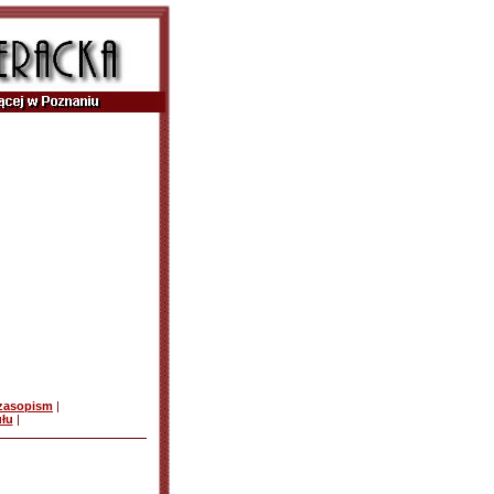
czasopism
|
ułu
|