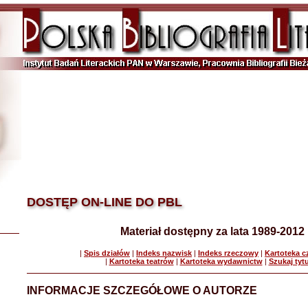
DOSTĘP ON-LINE DO PBL
Materiał dostępny za lata 1989-2012
|
Spis działów
|
Indeks nazwisk
|
Indeks rzeczowy
|
Kartoteka 
|
Kartoteka teatrów
|
Kartoteka wydawnictw
|
Szukaj tyt
INFORMACJE SZCZEGÓŁOWE O AUTORZE