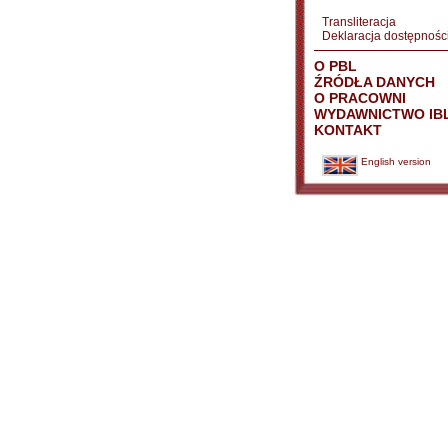
Transliteracja
Deklaracja dostępnośc
O PBL
ŹRÓDŁA DANYCH
O PRACOWNI
WYDAWNICTWO IB
KONTAKT
English version