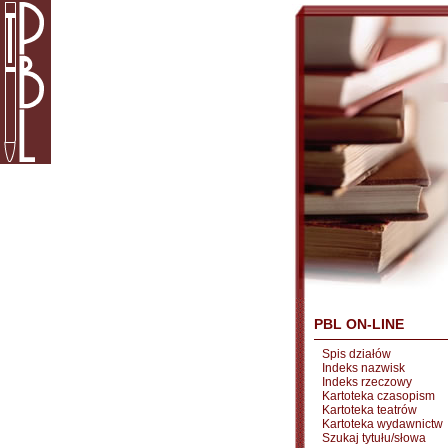
PBL ON-LINE
Spis działów
Indeks nazwisk
Indeks rzeczowy
Kartoteka czasopism
Kartoteka teatrów
Kartoteka wydawnictw
Szukaj tytułu/słowa