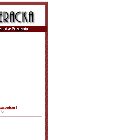
czasopism
|
ułu
|