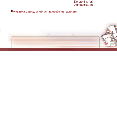
Kryptonim:
(ar)
Adnotacje:
Ant
i
wyszukaj zapisy, w których ta osoba jest autorem
L