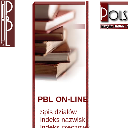
PBL ON-LINE
Spis działów
Indeks nazwisk
Indeks rzeczowy