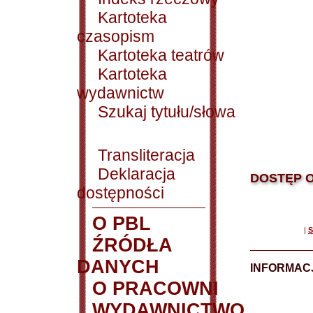
Kartoteka
czasopism
Kartoteka teatrów
Kartoteka
wydawnictw
Szukaj tytułu/słowa
Transliteracja
Deklaracja
DOSTĘP O
dostępności
O PBL
|
S
ŹRÓDŁA
DANYCH
INFORMAC
O PRACOWNI
WYDAWNICTWO