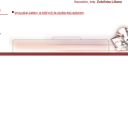
Nazwisko, imię:
Zubińska Liliana
i
wyszukaj zapisy, w których ta osoba jest autorem
L