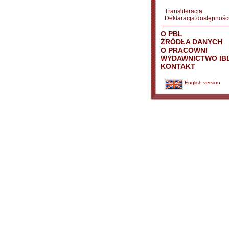
Transliteracja
Deklaracja dostępnośc
O PBL
ŹRÓDŁA DANYCH
O PRACOWNI
WYDAWNICTWO IB
KONTAKT
English version