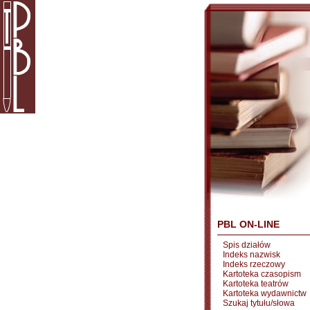
PBL ON-LINE
Spis działów
Indeks nazwisk
Indeks rzeczowy
Kartoteka czasopism
Kartoteka teatrów
Kartoteka wydawnictw
Szukaj tytułu/słowa