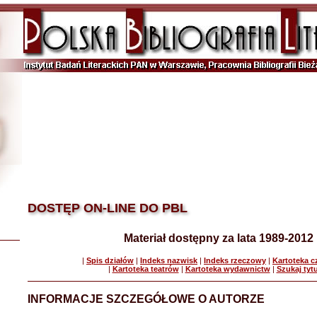
DOSTĘP ON-LINE DO PBL
Materiał dostępny za lata 1989-2012
|
Spis działów
|
Indeks nazwisk
|
Indeks rzeczowy
|
Kartoteka 
|
Kartoteka teatrów
|
Kartoteka wydawnictw
|
Szukaj tyt
INFORMACJE SZCZEGÓŁOWE O AUTORZE