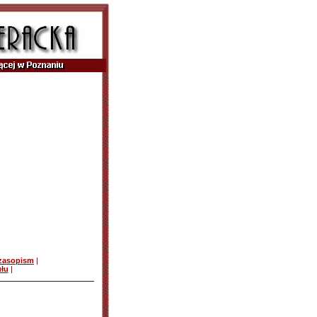
czasopism
|
ułu
|