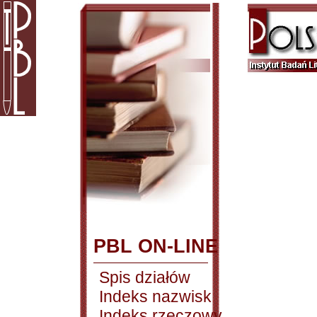
PBL ON-LINE
Spis działów
Indeks nazwisk
Indeks rzeczowy