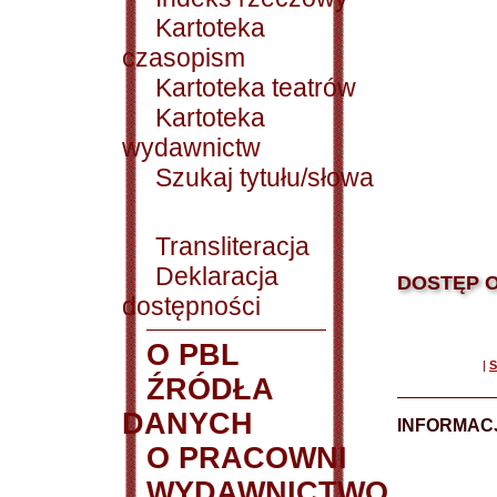
Kartoteka
czasopism
Kartoteka teatrów
Kartoteka
wydawnictw
Szukaj tytułu/słowa
Transliteracja
Deklaracja
DOSTĘP O
dostępności
O PBL
|
S
ŹRÓDŁA
DANYCH
INFORMAC
O PRACOWNI
WYDAWNICTWO