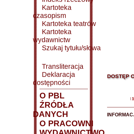
Kartoteka
czasopism
Kartoteka teatrów
Kartoteka
wydawnictw
Szukaj tytułu/słowa
Transliteracja
Deklaracja
DOSTĘP O
dostępności
O PBL
|
S
ŹRÓDŁA
DANYCH
INFORMAC
O PRACOWNI
WYDAWNICTWO