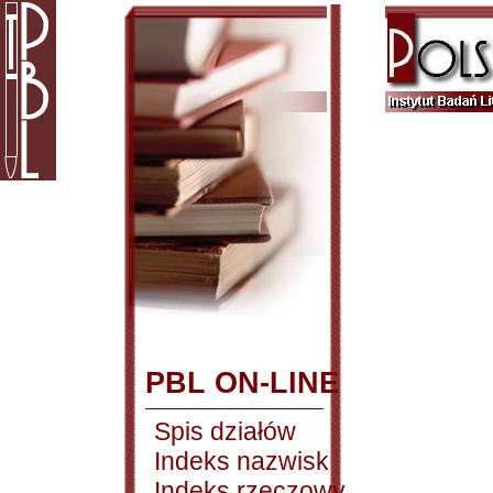
PBL ON-LINE
Spis działów
Indeks nazwisk
Indeks rzeczowy