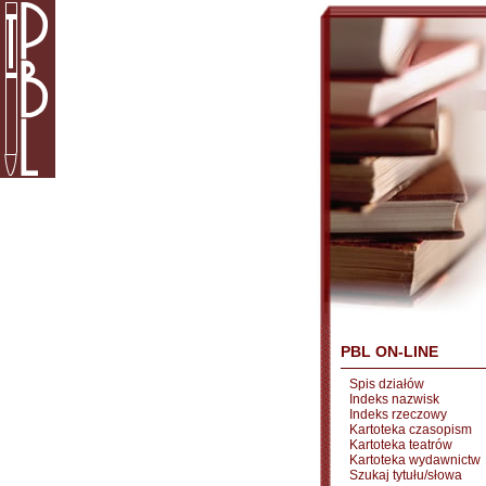
PBL ON-LINE
Spis działów
Indeks nazwisk
Indeks rzeczowy
Kartoteka czasopism
Kartoteka teatrów
Kartoteka wydawnictw
Szukaj tytułu/słowa