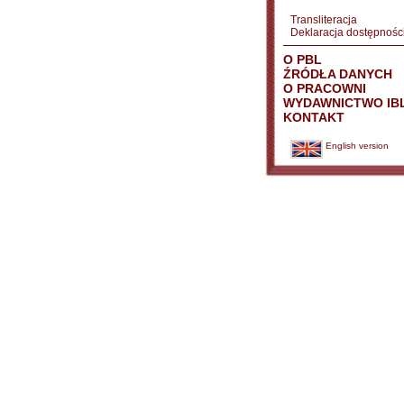
Transliteracja
Deklaracja dostępnośc
O PBL
ŹRÓDŁA DANYCH
O PRACOWNI
WYDAWNICTWO IB
KONTAKT
English version