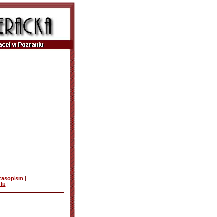
czasopism
|
ułu
|