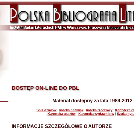
DOSTĘP ON-LINE DO PBL
Materiał dostępny za lata 1989-2012
|
Spis działów
|
Indeks nazwisk
|
Indeks rzeczowy
|
Kartoteka 
|
Kartoteka teatrów
|
Kartoteka wydawnictw
|
Szukaj tyt
INFORMACJE SZCZEGÓŁOWE O AUTORZE