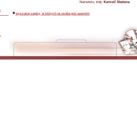
Nazwisko, imię:
Karović Sladana
i
wyszukaj zapisy, w których ta osoba jest autorem
L