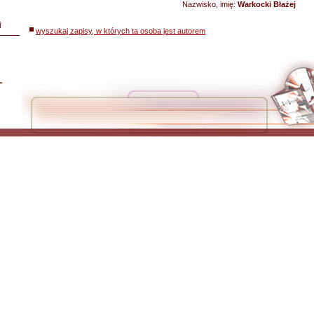
Nazwisko, imię:
Warkocki Błażej
i
wyszukaj zapisy, w których ta osoba jest autorem
L