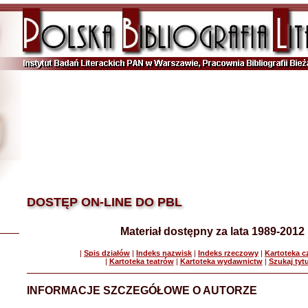
DOSTĘP ON-LINE DO PBL
Materiał dostępny za lata 1989-2012
|
Spis działów
|
Indeks nazwisk
|
Indeks rzeczowy
|
Kartoteka 
|
Kartoteka teatrów
|
Kartoteka wydawnictw
|
Szukaj tyt
INFORMACJE SZCZEGÓŁOWE O AUTORZE