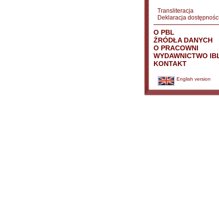
Transliteracja
Deklaracja dostępnośc
O PBL
ŹRÓDŁA DANYCH
O PRACOWNI
WYDAWNICTWO IB
KONTAKT
English version