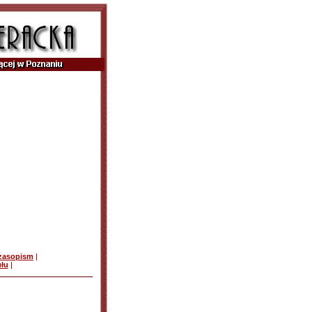
czasopism
|
ułu
|