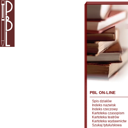
PBL ON-LINE
Spis działów
Indeks nazwisk
Indeks rzeczowy
Kartoteka czasopism
Kartoteka teatrów
Kartoteka wydawnictw
Szukaj tytułu/słowa