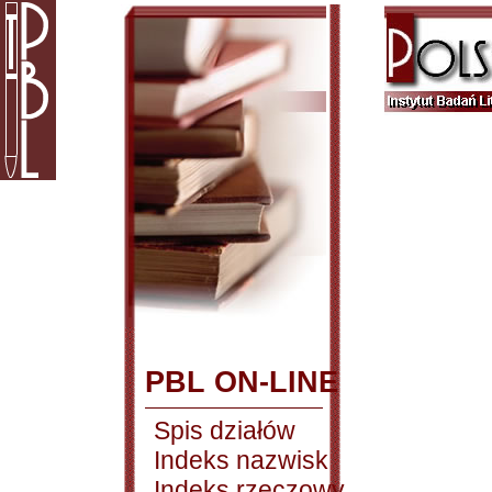
PBL ON-LINE
Spis działów
Indeks nazwisk
Indeks rzeczowy