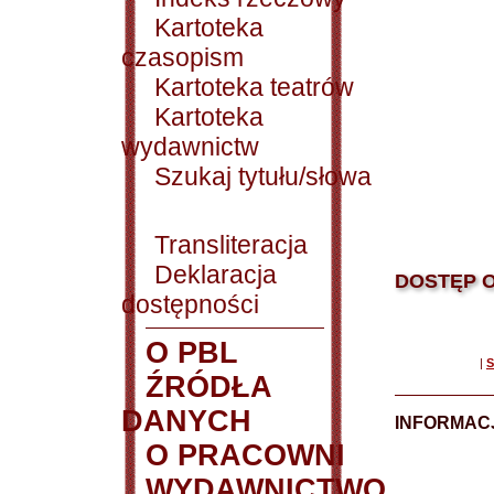
Kartoteka
czasopism
Kartoteka teatrów
Kartoteka
wydawnictw
Szukaj tytułu/słowa
Transliteracja
Deklaracja
DOSTĘP O
dostępności
O PBL
|
S
ŹRÓDŁA
DANYCH
INFORMAC
O PRACOWNI
WYDAWNICTWO