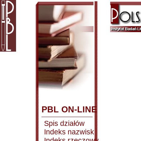
PBL ON-LINE
Spis działów
Indeks nazwisk
Indeks rzeczowy