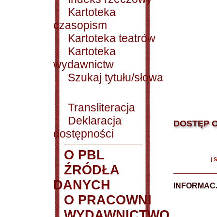
Kartoteka
czasopism
Kartoteka teatrów
Kartoteka
wydawnictw
Szukaj tytułu/słowa
Transliteracja
Deklaracja
DOSTĘP O
dostępności
O PBL
|
S
ŹRÓDŁA
DANYCH
INFORMAC
O PRACOWNI
WYDAWNICTWO