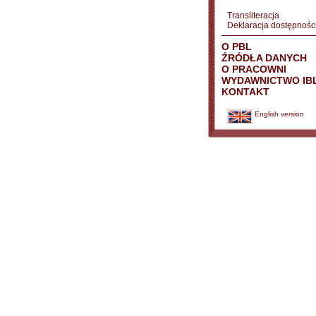
Transliteracja
Deklaracja dostępnośc
O PBL
ŹRÓDŁA DANYCH
O PRACOWNI
WYDAWNICTWO IB
KONTAKT
English version