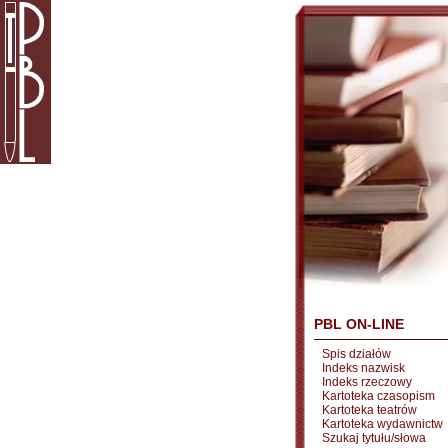
PBL ON-LINE
Spis działów
Indeks nazwisk
Indeks rzeczowy
Kartoteka czasopism
Kartoteka teatrów
Kartoteka wydawnictw
Szukaj tytułu/słowa