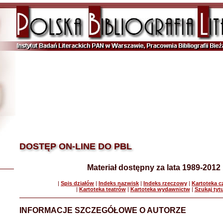
DOSTĘP ON-LINE DO PBL
Materiał dostępny za lata 1989-2012
|
Spis działów
|
Indeks nazwisk
|
Indeks rzeczowy
|
Kartoteka 
|
Kartoteka teatrów
|
Kartoteka wydawnictw
|
Szukaj tyt
INFORMACJE SZCZEGÓŁOWE O AUTORZE