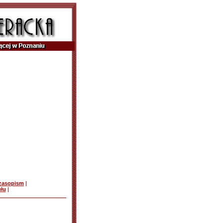
czasopism
|
ułu
|