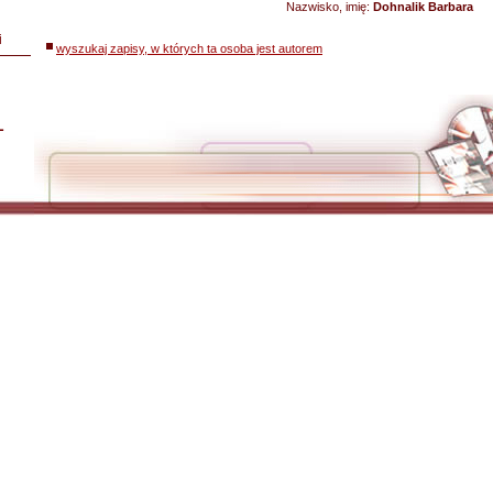
Nazwisko, imię:
Dohnalik Barbara
i
wyszukaj zapisy, w których ta osoba jest autorem
L