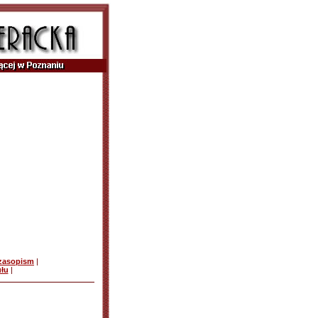
czasopism
|
ułu
|