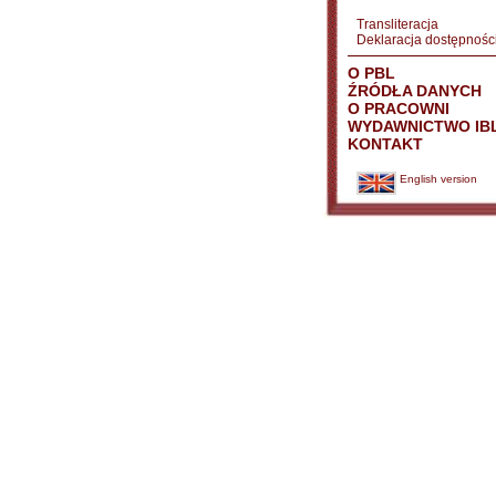
Transliteracja
Deklaracja dostępnośc
O PBL
ŹRÓDŁA DANYCH
O PRACOWNI
WYDAWNICTWO IB
KONTAKT
English version