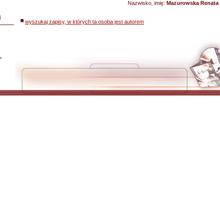
Nazwisko, imię:
Mazurowska Renata
i
wyszukaj zapisy, w których ta osoba jest autorem
L