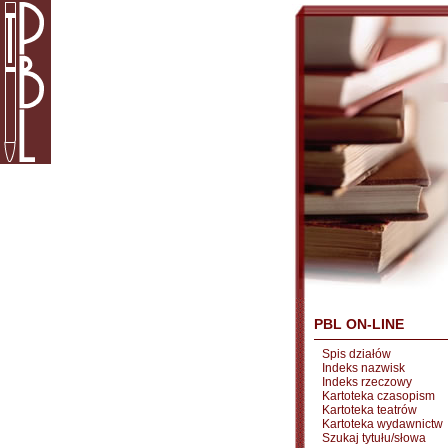
PBL ON-LINE
Spis działów
Indeks nazwisk
Indeks rzeczowy
Kartoteka czasopism
Kartoteka teatrów
Kartoteka wydawnictw
Szukaj tytułu/słowa