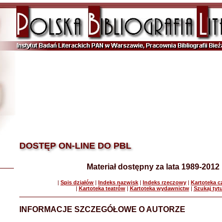
DOSTĘP ON-LINE DO PBL
Materiał dostępny za lata 1989-2012
|
Spis działów
|
Indeks nazwisk
|
Indeks rzeczowy
|
Kartoteka 
|
Kartoteka teatrów
|
Kartoteka wydawnictw
|
Szukaj tyt
INFORMACJE SZCZEGÓŁOWE O AUTORZE