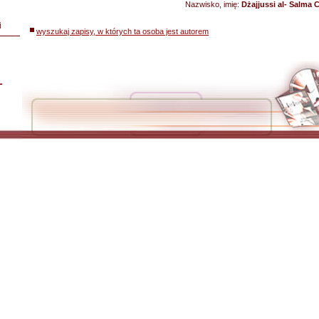
Nazwisko, imię:
Dżajjussi al- Salma 
i
wyszukaj zapisy, w których ta osoba jest autorem
L