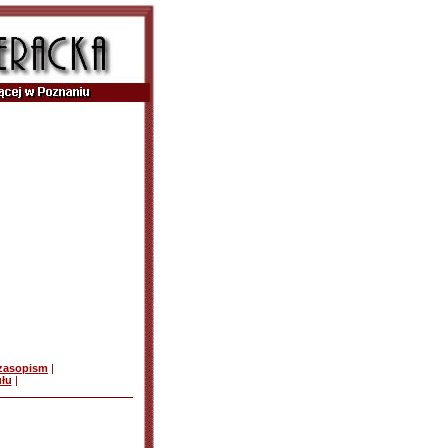
czasopism
|
ułu
|