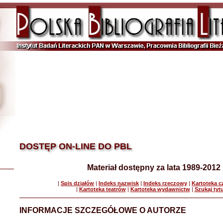
DOSTĘP ON-LINE DO PBL
Materiał dostępny za lata 1989-2012
|
Spis działów
|
Indeks nazwisk
|
Indeks rzeczowy
|
Kartoteka 
|
Kartoteka teatrów
|
Kartoteka wydawnictw
|
Szukaj tyt
INFORMACJE SZCZEGÓŁOWE O AUTORZE