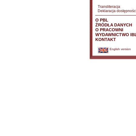
Transliteracja
Deklaracja dostępnośc
O PBL
ŹRÓDŁA DANYCH
O PRACOWNI
WYDAWNICTWO IB
KONTAKT
English version