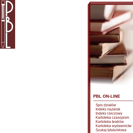
PBL ON-LINE
Spis działów
Indeks nazwisk
Indeks rzeczowy
Kartoteka czasopism
Kartoteka teatrów
Kartoteka wydawnictw
Szukaj tytułu/słowa