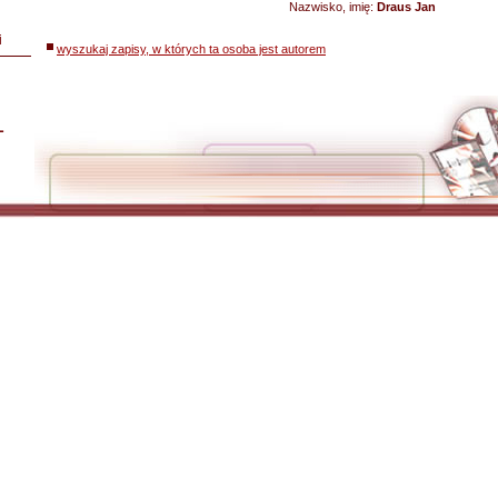
Nazwisko, imię:
Draus Jan
i
wyszukaj zapisy, w których ta osoba jest autorem
L