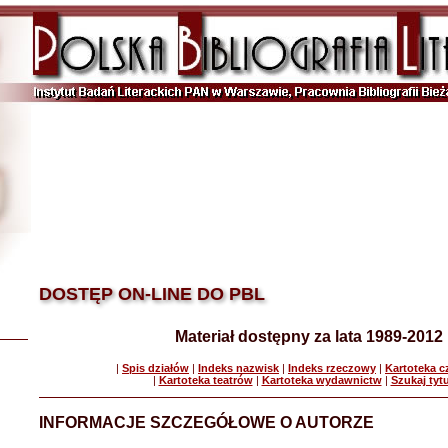
DOSTĘP ON-LINE DO PBL
Materiał dostępny za lata 1989-2012
|
Spis działów
|
Indeks nazwisk
|
Indeks rzeczowy
|
Kartoteka 
|
Kartoteka teatrów
|
Kartoteka wydawnictw
|
Szukaj tyt
INFORMACJE SZCZEGÓŁOWE O AUTORZE