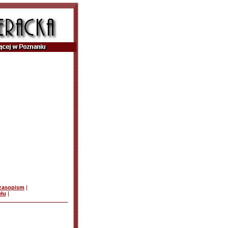
czasopism
|
ułu
|