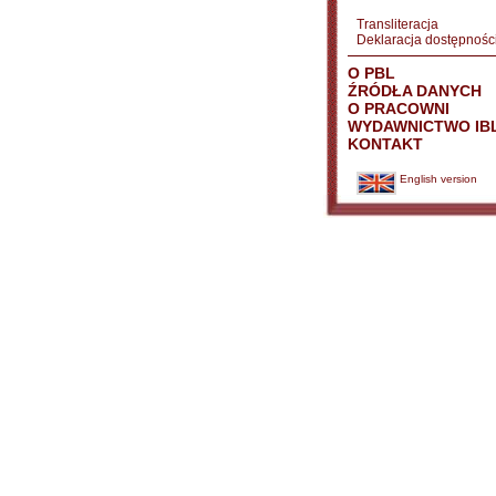
Transliteracja
Deklaracja dostępnośc
O PBL
ŹRÓDŁA DANYCH
O PRACOWNI
WYDAWNICTWO IB
KONTAKT
English version