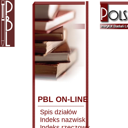
PBL ON-LINE
Spis działów
Indeks nazwisk
Indeks rzeczowy