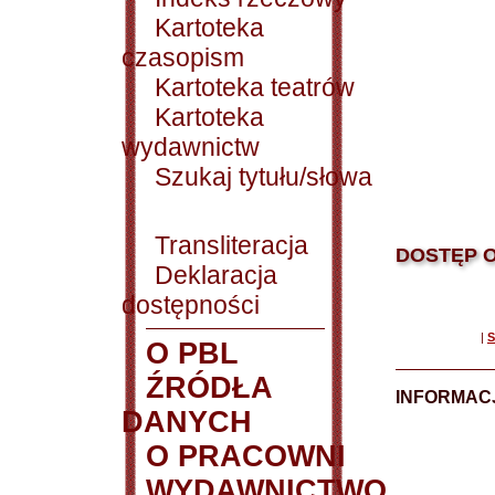
Kartoteka
czasopism
Kartoteka teatrów
Kartoteka
wydawnictw
Szukaj tytułu/słowa
Transliteracja
DOSTĘP O
Deklaracja
dostępności
|
S
O PBL
ŹRÓDŁA
INFORMAC
DANYCH
O PRACOWNI
WYDAWNICTWO