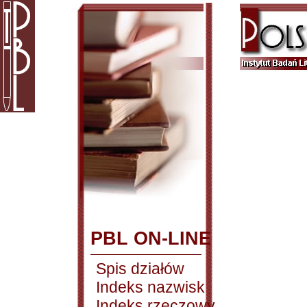
PBL ON-LINE
Spis działów
Indeks nazwisk
Indeks rzeczowy