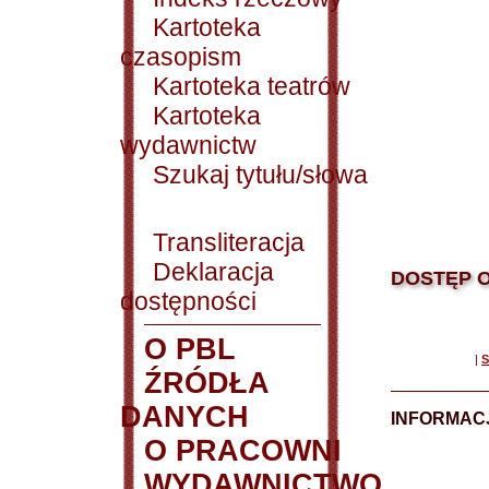
Kartoteka
czasopism
Kartoteka teatrów
Kartoteka
wydawnictw
Szukaj tytułu/słowa
Transliteracja
Deklaracja
DOSTĘP O
dostępności
O PBL
|
S
ŹRÓDŁA
DANYCH
INFORMAC
O PRACOWNI
WYDAWNICTWO