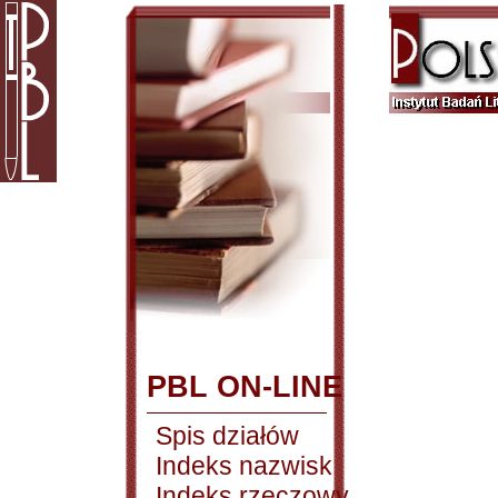
PBL ON-LINE
Spis działów
Indeks nazwisk
Indeks rzeczowy