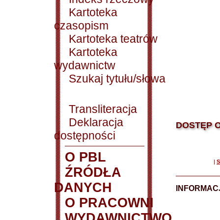
Kartoteka
czasopism
Kartoteka teatrów
Kartoteka
wydawnictw
Szukaj tytułu/słowa
Transliteracja
Deklaracja
DOSTĘP O
dostępności
O PBL
|
S
ŹRÓDŁA
DANYCH
INFORMAC
O PRACOWNI
WYDAWNICTWO