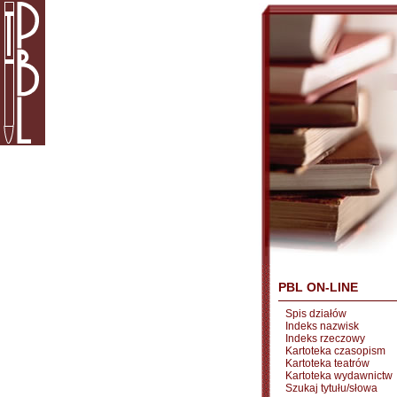
PBL ON-LINE
Spis działów
Indeks nazwisk
Indeks rzeczowy
Kartoteka czasopism
Kartoteka teatrów
Kartoteka wydawnictw
Szukaj tytułu/słowa