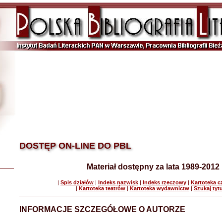
DOSTĘP ON-LINE DO PBL
Materiał dostępny za lata 1989-2012
|
Spis działów
|
Indeks nazwisk
|
Indeks rzeczowy
|
Kartoteka 
|
Kartoteka teatrów
|
Kartoteka wydawnictw
|
Szukaj tyt
INFORMACJE SZCZEGÓŁOWE O AUTORZE