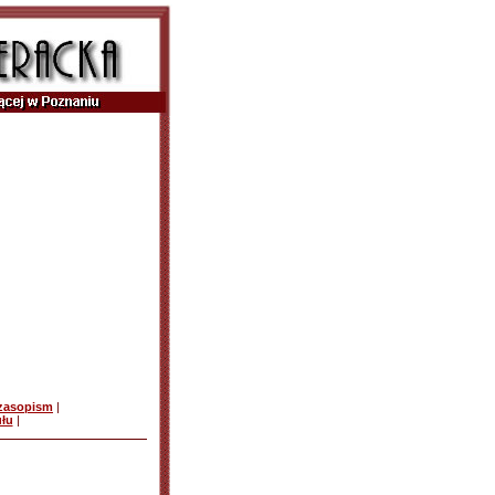
czasopism
|
ułu
|