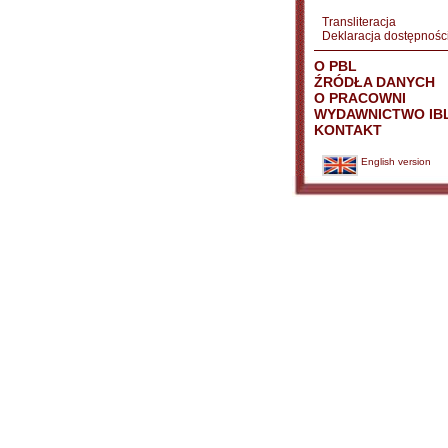
Transliteracja
Deklaracja dostępnośc
O PBL
ŹRÓDŁA DANYCH
O PRACOWNI
WYDAWNICTWO IB
KONTAKT
English version