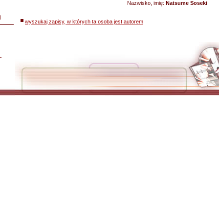
Nazwisko, imię:
Natsume Soseki
i
wyszukaj zapisy, w których ta osoba jest autorem
L