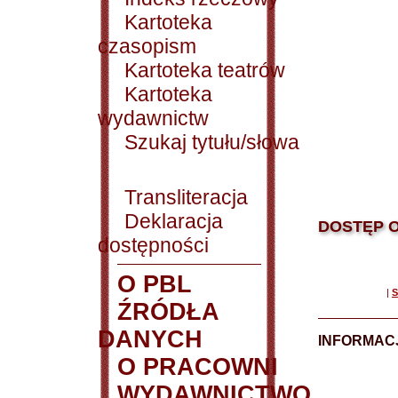
Kartoteka
czasopism
Kartoteka teatrów
Kartoteka
wydawnictw
Szukaj tytułu/słowa
Transliteracja
Deklaracja
DOSTĘP O
dostępności
O PBL
|
S
ŹRÓDŁA
DANYCH
INFORMAC
O PRACOWNI
WYDAWNICTWO