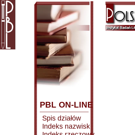
PBL ON-LINE
Spis działów
Indeks nazwisk
Indeks rzeczowy