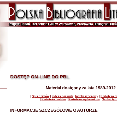
DOSTĘP ON-LINE DO PBL
Materiał dostępny za lata 1989-2012
|
Spis działów
|
Indeks nazwisk
|
Indeks rzeczowy
|
Kartoteka 
|
Kartoteka teatrów
|
Kartoteka wydawnictw
|
Szukaj tyt
INFORMACJE SZCZEGÓŁOWE O AUTORZE