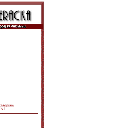
czasopism
|
ułu
|