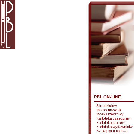
PBL ON-LINE
Spis działów
Indeks nazwisk
Indeks rzeczowy
Kartoteka czasopism
Kartoteka teatrów
Kartoteka wydawnictw
Szukaj tytułu/słowa