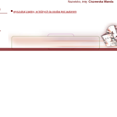
Nazwisko, imię:
Ciszewska Wanda
i
wyszukaj zapisy, w których ta osoba jest autorem
L