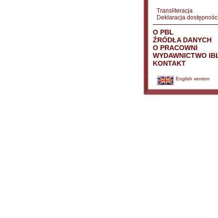
Transliteracja
Deklaracja dostępnośc
O PBL
ŹRÓDŁA DANYCH
O PRACOWNI
WYDAWNICTWO IB
KONTAKT
English version