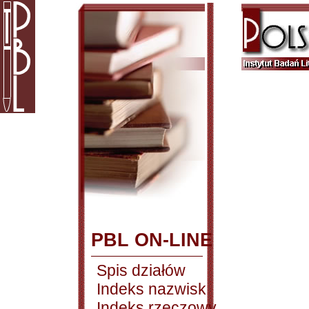
PBL ON-LINE
Spis działów
Indeks nazwisk
Indeks rzeczowy