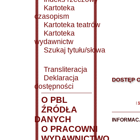
Kartoteka
czasopism
Kartoteka teatrów
Kartoteka
wydawnictw
Szukaj tytułu/słowa
Transliteracja
Deklaracja
DOSTĘP O
dostępności
O PBL
|
S
ŹRÓDŁA
DANYCH
INFORMAC
O PRACOWNI
WYDAWNICTWO