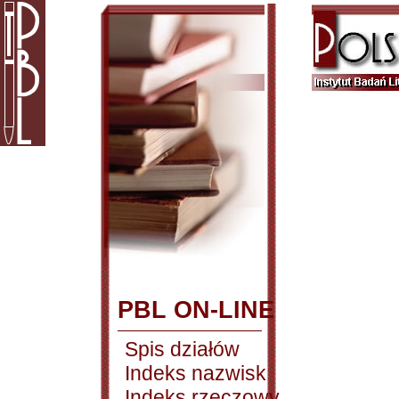
PBL ON-LINE
Spis działów
Indeks nazwisk
Indeks rzeczowy