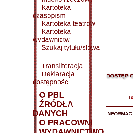
Kartoteka
czasopism
Kartoteka teatrów
Kartoteka
wydawnictw
Szukaj tytułu/słowa
Transliteracja
Deklaracja
DOSTĘP O
dostępności
O PBL
|
S
ŹRÓDŁA
DANYCH
INFORMAC
O PRACOWNI
WYDAWNICTWO