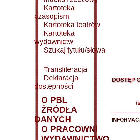
Kartoteka
czasopism
Kartoteka teatrów
Kartoteka
wydawnictw
Szukaj tytułu/słowa
Transliteracja
Deklaracja
DOSTĘP O
dostępności
O PBL
|
S
ŹRÓDŁA
DANYCH
INFORMAC
O PRACOWNI
WYDAWNICTWO