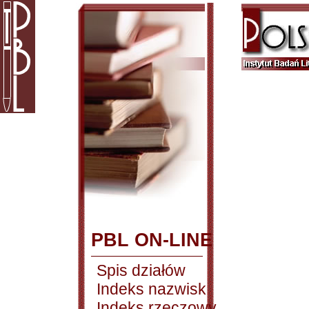
PBL ON-LINE
Spis działów
Indeks nazwisk
Indeks rzeczowy