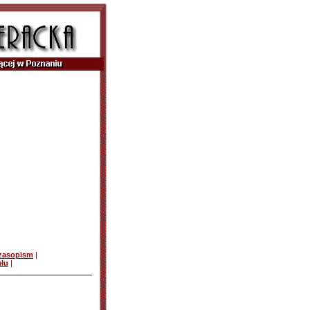
czasopism
|
ułu
|