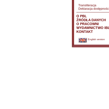
Transliteracja
Deklaracja dostępnośc
O PBL
ŹRÓDŁA DANYCH
O PRACOWNI
WYDAWNICTWO IB
KONTAKT
English version