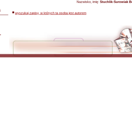
Nazwisko, imię:
Stuchlik-Surowiak B
i
wyszukaj zapisy, w których ta osoba jest autorem
L