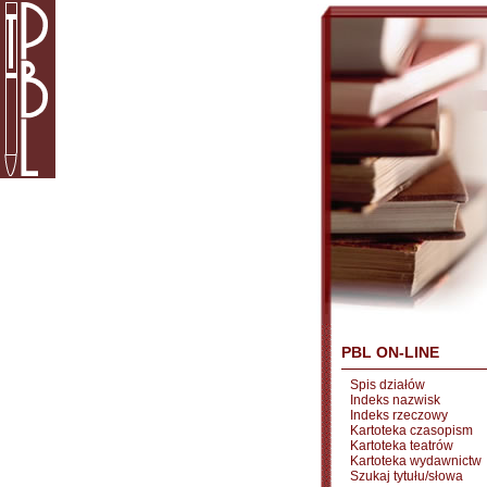
PBL ON-LINE
Spis działów
Indeks nazwisk
Indeks rzeczowy
Kartoteka czasopism
Kartoteka teatrów
Kartoteka wydawnictw
Szukaj tytułu/słowa