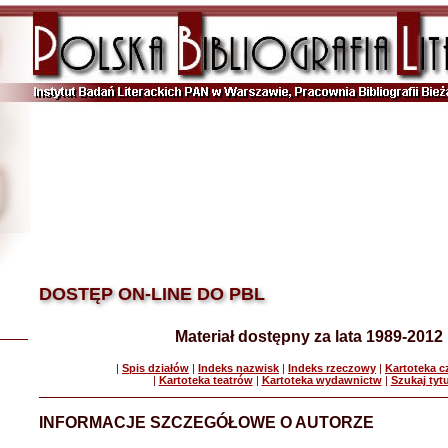
DOSTĘP ON-LINE DO PBL
Materiał dostępny za lata 1989-2012
|
Spis działów
|
Indeks nazwisk
|
Indeks rzeczowy
|
Kartoteka 
|
Kartoteka teatrów
|
Kartoteka wydawnictw
|
Szukaj tyt
INFORMACJE SZCZEGÓŁOWE O AUTORZE