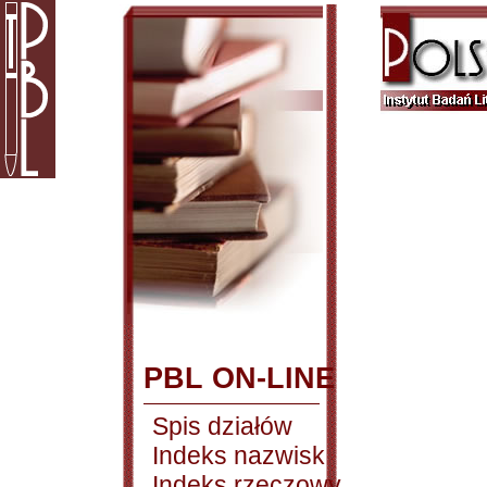
PBL ON-LINE
Spis działów
Indeks nazwisk
Indeks rzeczowy