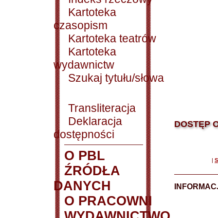
Kartoteka
czasopism
Kartoteka teatrów
Kartoteka
wydawnictw
Szukaj tytułu/słowa
Transliteracja
Deklaracja
DOSTĘP O
dostępności
O PBL
|
S
ŹRÓDŁA
DANYCH
INFORMAC
O PRACOWNI
WYDAWNICTWO