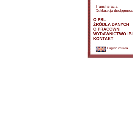
Transliteracja
Deklaracja dostępnośc
O PBL
ŹRÓDŁA DANYCH
O PRACOWNI
WYDAWNICTWO IB
KONTAKT
English version