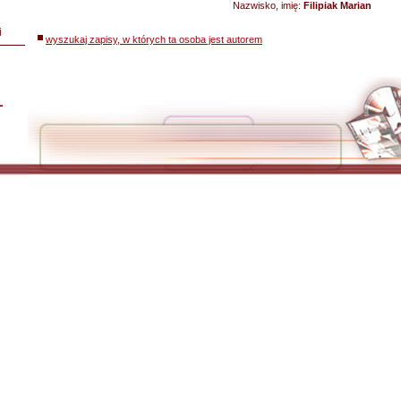
Nazwisko, imię:
Filipiak Marian
i
wyszukaj zapisy, w których ta osoba jest autorem
L