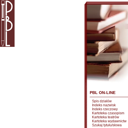
PBL ON-LINE
Spis działów
Indeks nazwisk
Indeks rzeczowy
Kartoteka czasopism
Kartoteka teatrów
Kartoteka wydawnictw
Szukaj tytułu/słowa