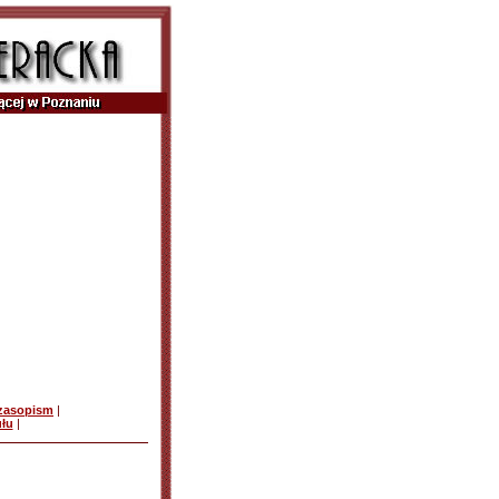
czasopism
|
ułu
|