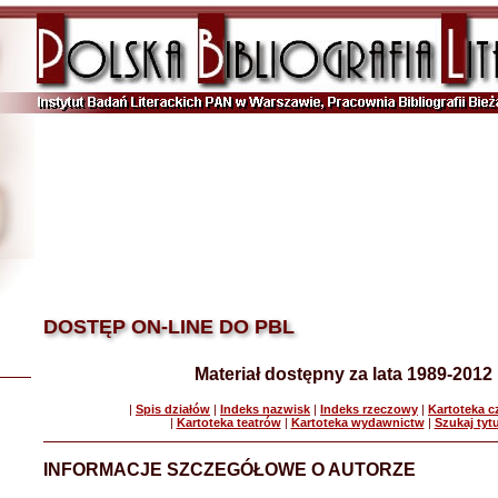
DOSTĘP ON-LINE DO PBL
Materiał dostępny za lata 1989-2012
|
Spis działów
|
Indeks nazwisk
|
Indeks rzeczowy
|
Kartoteka 
|
Kartoteka teatrów
|
Kartoteka wydawnictw
|
Szukaj tyt
INFORMACJE SZCZEGÓŁOWE O AUTORZE