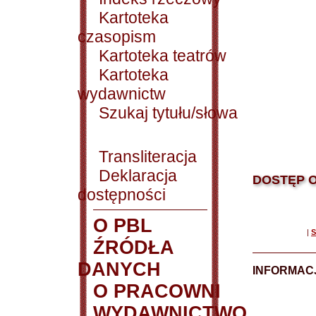
Kartoteka
czasopism
Kartoteka teatrów
Kartoteka
wydawnictw
Szukaj tytułu/słowa
Transliteracja
Deklaracja
DOSTĘP O
dostępności
O PBL
|
S
ŹRÓDŁA
DANYCH
INFORMAC
O PRACOWNI
WYDAWNICTWO