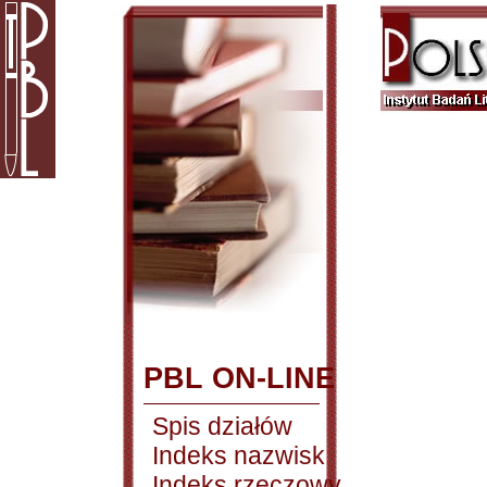
PBL ON-LINE
Spis działów
Indeks nazwisk
Indeks rzeczowy