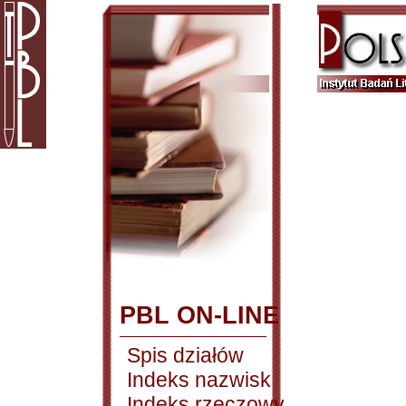
PBL ON-LINE
Spis działów
Indeks nazwisk
Indeks rzeczowy