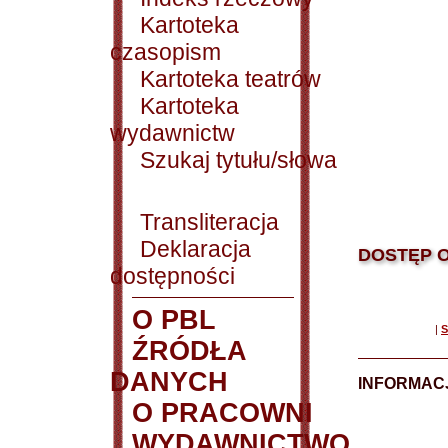
Kartoteka
czasopism
Kartoteka teatrów
Kartoteka
wydawnictw
Szukaj tytułu/słowa
Transliteracja
Deklaracja
DOSTĘP O
dostępności
O PBL
|
S
ŹRÓDŁA
DANYCH
INFORMAC
O PRACOWNI
WYDAWNICTWO