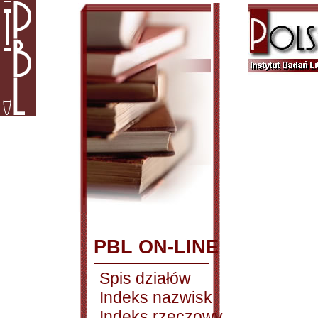
PBL ON-LINE
Spis działów
Indeks nazwisk
Indeks rzeczowy