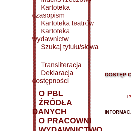
Kartoteka
czasopism
Kartoteka teatrów
Kartoteka
wydawnictw
Szukaj tytułu/słowa
Transliteracja
Deklaracja
DOSTĘP O
dostępności
O PBL
|
S
ŹRÓDŁA
DANYCH
INFORMAC
O PRACOWNI
WYDAWNICTWO