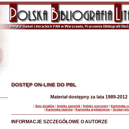
DOSTĘP ON-LINE DO PBL
Materiał dostępny za lata 1989-2012
|
Spis działów
|
Indeks nazwisk
|
Indeks rzeczowy
|
Kartoteka 
|
Kartoteka teatrów
|
Kartoteka wydawnictw
|
Szukaj tyt
INFORMACJE SZCZEGÓŁOWE O AUTORZE