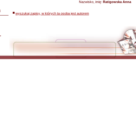
Nazwisko, imię:
Ratigowska Anna
i
wyszukaj zapisy, w których ta osoba jest autorem
L