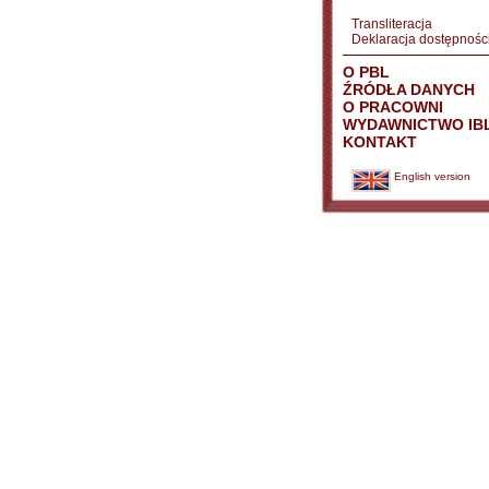
Transliteracja
Deklaracja dostępnośc
O PBL
ŹRÓDŁA DANYCH
O PRACOWNI
WYDAWNICTWO IB
KONTAKT
English version