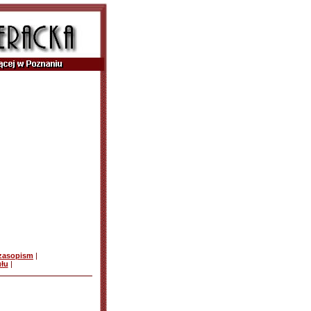
czasopism
|
ułu
|