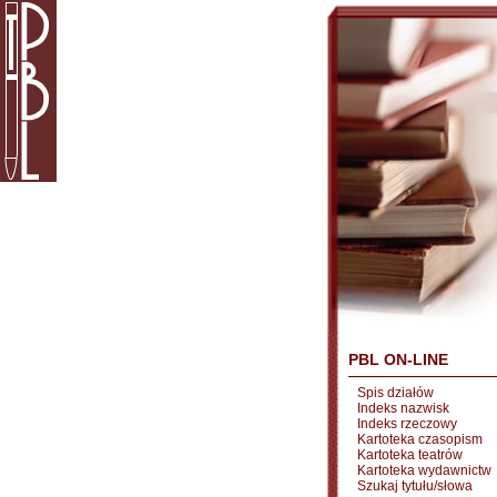
PBL ON-LINE
Spis działów
Indeks nazwisk
Indeks rzeczowy
Kartoteka czasopism
Kartoteka teatrów
Kartoteka wydawnictw
Szukaj tytułu/słowa