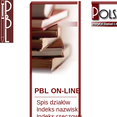
PBL ON-LINE
Spis działów
Indeks nazwisk
Indeks rzeczowy