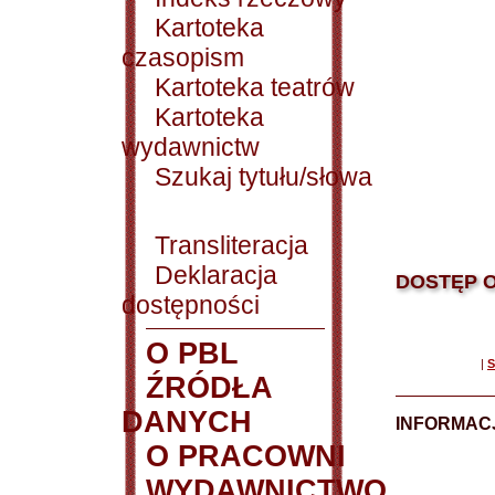
Kartoteka
czasopism
Kartoteka teatrów
Kartoteka
wydawnictw
Szukaj tytułu/słowa
Transliteracja
Deklaracja
DOSTĘP O
dostępności
O PBL
|
S
ŹRÓDŁA
DANYCH
INFORMAC
O PRACOWNI
WYDAWNICTWO