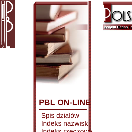
PBL ON-LINE
Spis działów
Indeks nazwisk
Indeks rzeczowy