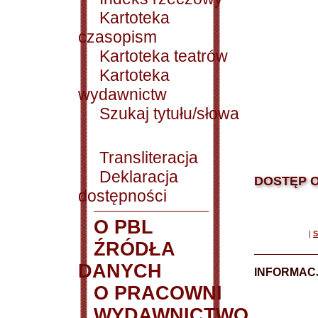
Kartoteka
czasopism
Kartoteka teatrów
Kartoteka
wydawnictw
Szukaj tytułu/słowa
Transliteracja
Deklaracja
DOSTĘP O
dostępności
O PBL
|
S
ŹRÓDŁA
DANYCH
INFORMAC
O PRACOWNI
WYDAWNICTWO