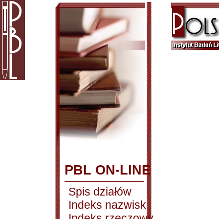
PBL ON-LINE
Spis działów
Indeks nazwisk
Indeks rzeczowy