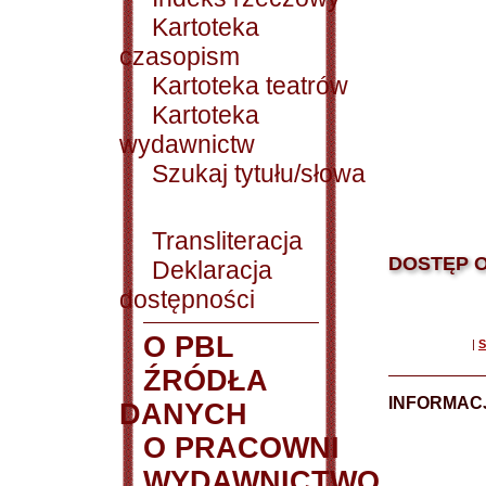
Kartoteka
czasopism
Kartoteka teatrów
Kartoteka
wydawnictw
Szukaj tytułu/słowa
Transliteracja
DOSTĘP O
Deklaracja
dostępności
O PBL
|
S
ŹRÓDŁA
INFORMAC
DANYCH
O PRACOWNI
WYDAWNICTWO