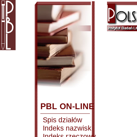
PBL ON-LINE
Spis działów
Indeks nazwisk
Indeks rzeczowy