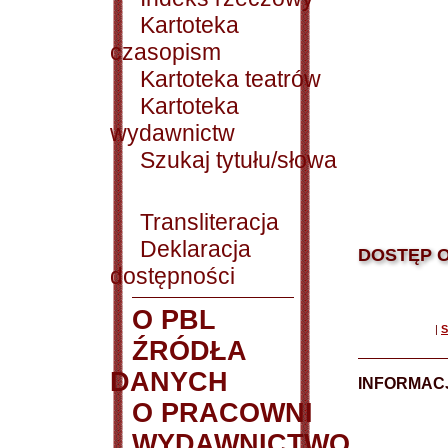
Kartoteka
czasopism
Kartoteka teatrów
Kartoteka
wydawnictw
Szukaj tytułu/słowa
Transliteracja
Deklaracja
DOSTĘP O
dostępności
O PBL
|
S
ŹRÓDŁA
DANYCH
INFORMAC
O PRACOWNI
WYDAWNICTWO