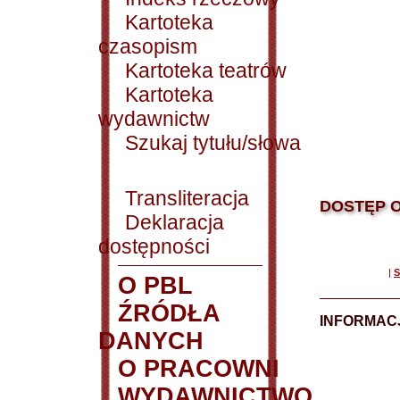
Kartoteka
czasopism
Kartoteka teatrów
Kartoteka
wydawnictw
Szukaj tytułu/słowa
Transliteracja
DOSTĘP O
Deklaracja
dostępności
|
S
O PBL
ŹRÓDŁA
INFORMAC
DANYCH
O PRACOWNI
WYDAWNICTWO