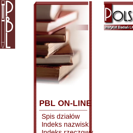
PBL ON-LINE
Spis działów
Indeks nazwisk
Indeks rzeczowy