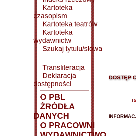
Kartoteka
czasopism
Kartoteka teatrów
Kartoteka
wydawnictw
Szukaj tytułu/słowa
Transliteracja
Deklaracja
DOSTĘP O
dostępności
O PBL
|
S
ŹRÓDŁA
DANYCH
INFORMAC
O PRACOWNI
WYDAWNICTWO