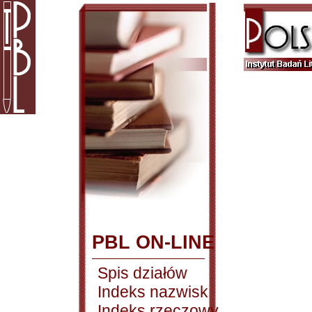
PBL ON-LINE
Spis działów
Indeks nazwisk
Indeks rzeczowy