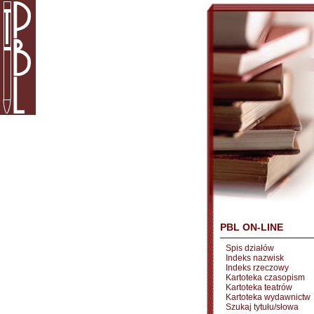
PBL ON-LINE
Spis działów
Indeks nazwisk
Indeks rzeczowy
Kartoteka czasopism
Kartoteka teatrów
Kartoteka wydawnictw
Szukaj tytułu/słowa