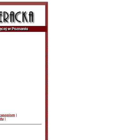
czasopism
|
ułu
|