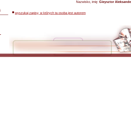
Nazwisko, imię:
Gieysztor Aleksande
i
wyszukaj zapisy, w których ta osoba jest autorem
L