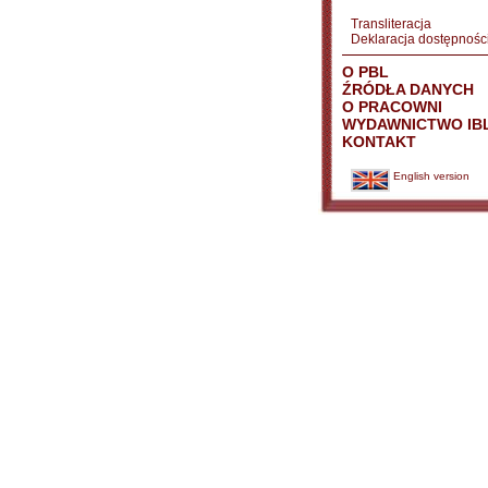
Transliteracja
Deklaracja dostępnośc
O PBL
ŹRÓDŁA DANYCH
O PRACOWNI
WYDAWNICTWO IB
KONTAKT
English version