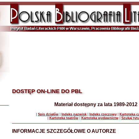
DOSTĘP ON-LINE DO PBL
Materiał dostępny za lata 1989-2012
|
Spis działów
|
Indeks nazwisk
|
Indeks rzeczowy
|
Kartoteka 
|
Kartoteka teatrów
|
Kartoteka wydawnictw
|
Szukaj tyt
INFORMACJE SZCZEGÓŁOWE O AUTORZE