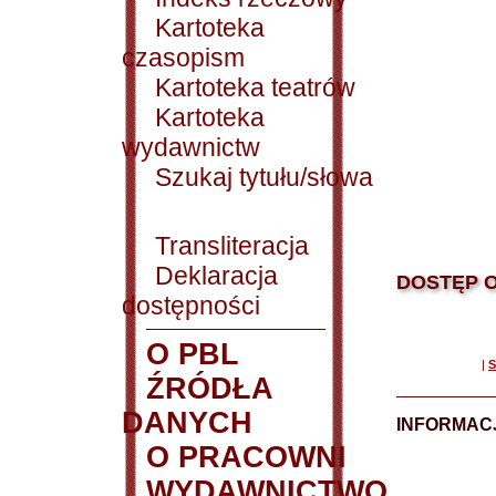
Kartoteka
czasopism
Kartoteka teatrów
Kartoteka
wydawnictw
Szukaj tytułu/słowa
Transliteracja
Deklaracja
DOSTĘP O
dostępności
O PBL
|
S
ŹRÓDŁA
DANYCH
INFORMAC
O PRACOWNI
WYDAWNICTWO