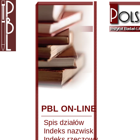
PBL ON-LINE
Spis działów
Indeks nazwisk
Indeks rzeczowy