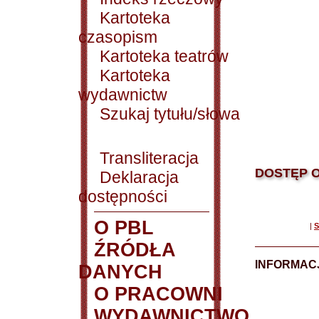
Kartoteka
czasopism
Kartoteka teatrów
Kartoteka
wydawnictw
Szukaj tytułu/słowa
Transliteracja
DOSTĘP O
Deklaracja
dostępności
O PBL
|
S
ŹRÓDŁA
INFORMAC
DANYCH
O PRACOWNI
WYDAWNICTWO