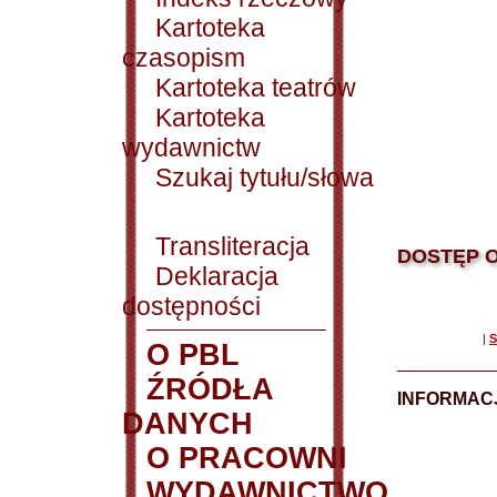
Kartoteka
czasopism
Kartoteka teatrów
Kartoteka
wydawnictw
Szukaj tytułu/słowa
Transliteracja
DOSTĘP O
Deklaracja
dostępności
|
S
O PBL
ŹRÓDŁA
INFORMAC
DANYCH
O PRACOWNI
WYDAWNICTWO