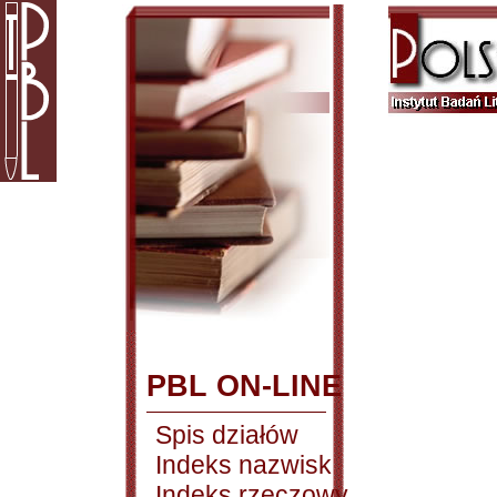
PBL ON-LINE
Spis działów
Indeks nazwisk
Indeks rzeczowy