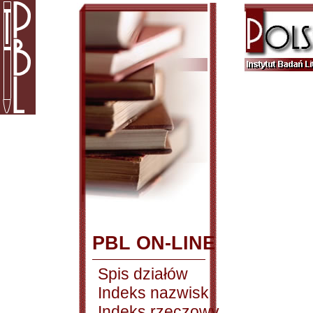
PBL ON-LINE
Spis działów
Indeks nazwisk
Indeks rzeczowy