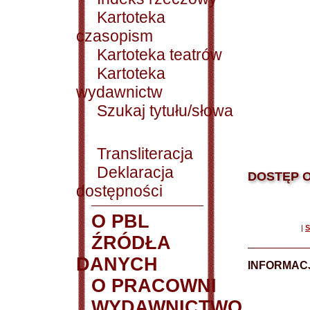
Kartoteka
czasopism
Kartoteka teatrów
Kartoteka
wydawnictw
Szukaj tytułu/słowa
Transliteracja
Deklaracja
DOSTĘP O
dostępności
O PBL
|
S
ŹRÓDŁA
DANYCH
INFORMAC
O PRACOWNI
WYDAWNICTWO