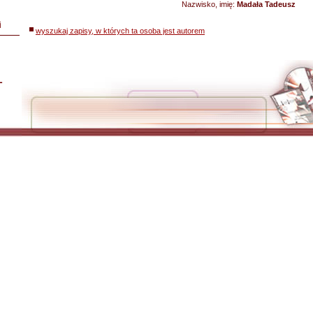
Nazwisko, imię:
Madała Tadeusz
i
wyszukaj zapisy, w których ta osoba jest autorem
L