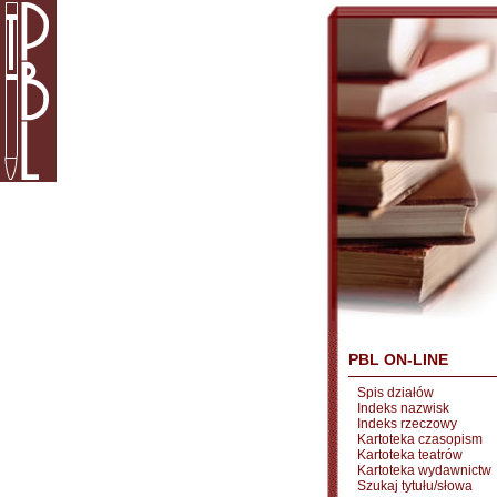
PBL ON-LINE
Spis działów
Indeks nazwisk
Indeks rzeczowy
Kartoteka czasopism
Kartoteka teatrów
Kartoteka wydawnictw
Szukaj tytułu/słowa