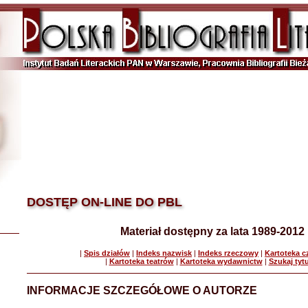
DOSTĘP ON-LINE DO PBL
Materiał dostępny za lata 1989-2012
|
Spis działów
|
Indeks nazwisk
|
Indeks rzeczowy
|
Kartoteka 
|
Kartoteka teatrów
|
Kartoteka wydawnictw
|
Szukaj tyt
INFORMACJE SZCZEGÓŁOWE O AUTORZE