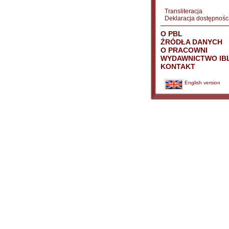
Transliteracja
Deklaracja dostępnośc
O PBL
ŹRÓDŁA DANYCH
O PRACOWNI
WYDAWNICTWO IB
KONTAKT
English version