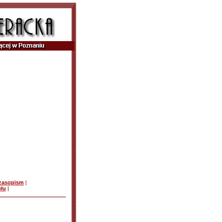
czasopism
|
ułu
|