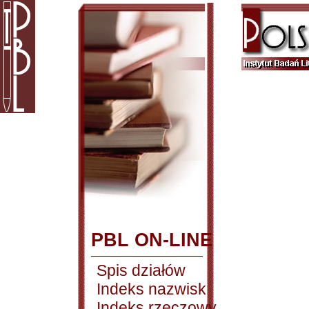
PBL ON-LINE
Spis działów
Indeks nazwisk
Indeks rzeczowy