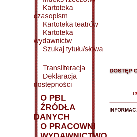
Kartoteka
czasopism
Kartoteka teatrów
Kartoteka
wydawnictw
Szukaj tytułu/słowa
Transliteracja
DOSTĘP O
Deklaracja
dostępności
|
S
O PBL
ŹRÓDŁA
INFORMAC
DANYCH
O PRACOWNI
WYDAWNICTWO