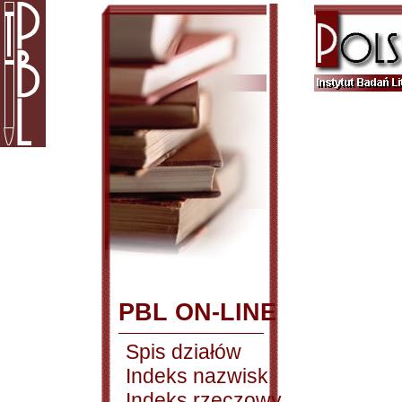
PBL ON-LINE
Spis działów
Indeks nazwisk
Indeks rzeczowy