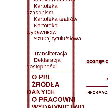
Kartoteka
czasopism
Kartoteka teatrów
Kartoteka
wydawnictw
Szukaj tytułu/słowa
Transliteracja
Deklaracja
DOSTĘP O
dostępności
O PBL
|
S
ŹRÓDŁA
DANYCH
INFORMAC
O PRACOWNI
WYDAWNICTWO